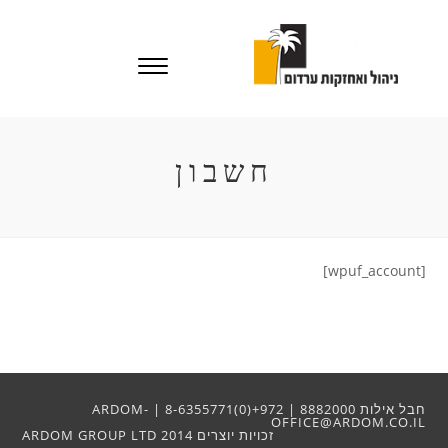
Ski
t
conten
חשבון
[wpuf_account]
חבל אילות 8882000 | 972+(0)8-6355771 | ARDOM-
OFFICE@ARDOM.CO.IL
זכויות יוצרים 2014 ARDOM GROUP LTD