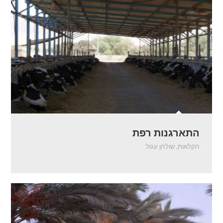
התארגנות רפת
חקלאות
,
שולחן עגול