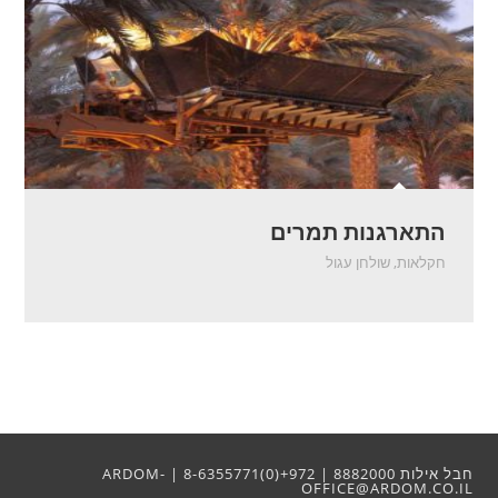
התארגנות תמרים
חקלאות
,
שולחן עגול
חבל אילות 8882000 | 972+(0)8-6355771 | ARDOM-
OFFICE@ARDOM.CO.IL