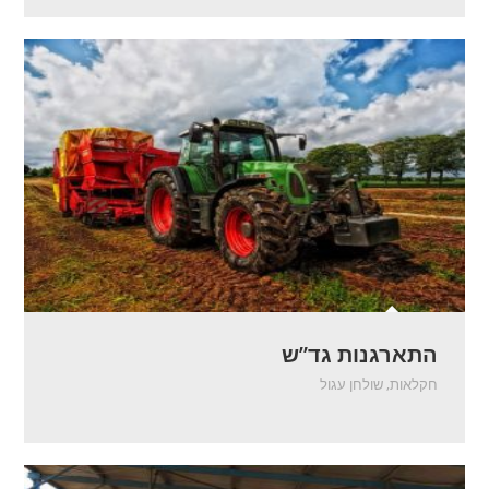
התארגנות גד”ש
חקלאות
,
שולחן עגול