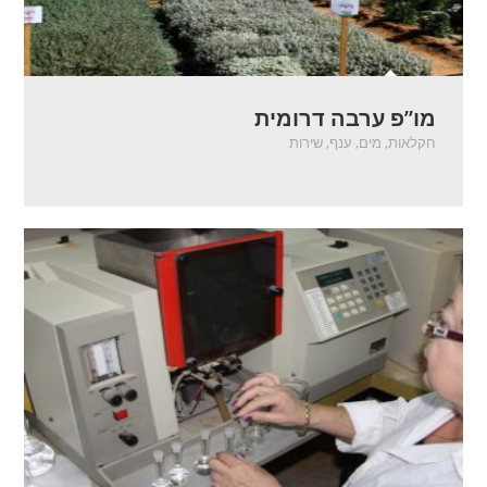
מו”פ ערבה דרומית
חקלאות
,
מים
,
ענף
,
שירות