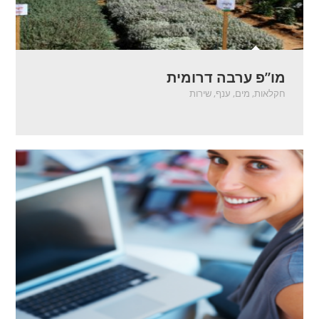
מו”פ ערבה דרומית
חקלאות
,
מים
,
ענף
,
שירות