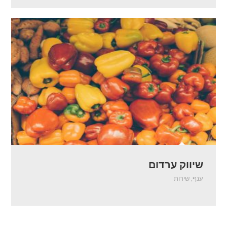
שיווק ערדום
ענף
,
שירות