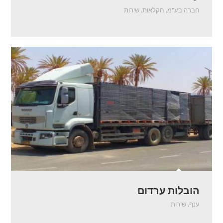
חברה בע"מ
,
חקלאות
,
שירות
הובלות ערדום
ענף
,
שירות